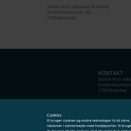
Jasmin Rice Takeaway Brønshøj
Frederikssundsvej 140
2700
Brønshøj
KONTAKT
Jasmin Rice Tak
Frederikssundsv
2700
Brønshøj
Cookies
Vi bruger cookies og andre teknologier til at sikre
reklamer i samarbejde med tredjeparter. Vi bruger
du brugen af alle cookies. Ved at vælge Kun nødve