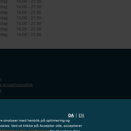
dag
16:00 - 21:30
sdag
16:00 - 21:30
sdag
16:00 - 21:30
sdag
16:00 - 21:30
edag
16:00 - 21:30
rdag
16:00 - 21:30
ndag
16:00 - 21:30
r
 privatlivspolitik
g
DA
|
EN
dføre analyser med henblik på optimering og
okies. Ved at klikke på Accepter alle, accepterer
Administrer dine præferencer
for at justere dine