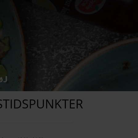
øJ
STIDSPUNKTER