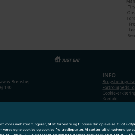
Man
Tir
On
Tor
Fr
Lø
Sø
INFO
eaway Brønshøj
Brugsbetingelse
ej 140
Fortroligheds- og
Cookie-erklærin
Kontakt
, at vores websted fungerer, til at forbedre og tilpasse din oplevelse, til at u
 vores egne cookies og cookies fra tredjeparter. Vi sætter altid nødvendige co
ndige, kan du lukke banneret, og kun nødvendige cookies vil blive sat. Klik på